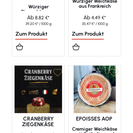
Würziger Weichkäse
aus Frankreich
Würziger
Ziegenkäse aus
Korsika
Ab
Ab
8,82 €*
4,49 €*
39,20 €* / 1000 g
35,47 €* / 1000 g
Zum Produkt
Zum Produkt
CRANBERRY
ÉPOISSES AOP
ZIEGENKÄSE
Cremiger Weichkäse