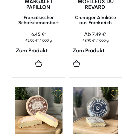
MARGALET
MOELLEUX DU
PAPILLON
REVARD
Französischer
Cremiger Almkäse
Schafscamembert
aus Frankreich
Ab
6,45 €*
7,49 €*
43,00 €* / 1000 g
49,90 €* / 1000 g
Zum Produkt
Zum Produkt