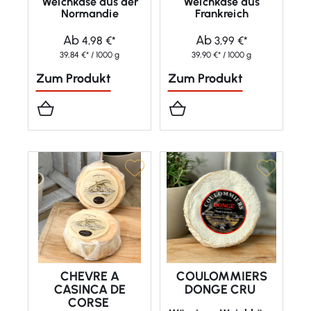
Weichkäse aus der
Weichkäse aus
Normandie
Frankreich
Ab
Ab
4,98 €*
3,99 €*
39,84 €* / 1000 g
39,90 €* / 1000 g
Zum Produkt
Zum Produkt
CHEVRE A
COULOMMIERS
CASINCA DE
DONGE CRU
CORSE