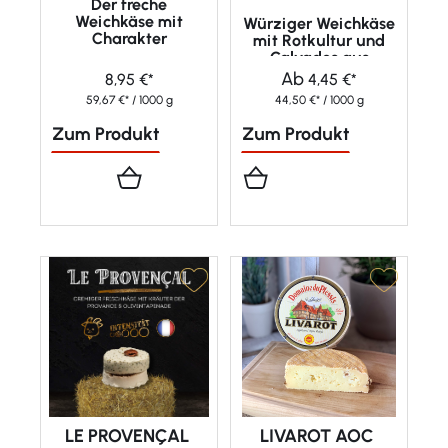
Der freche
Weichkäse mit
Würziger Weichkäse
Charakter
mit Rotkultur und
Calvados aus
Frankreich
Ab
8,95 €*
4,45 €*
59,67 €* / 1000 g
44,50 €* / 1000 g
Zum Produkt
Zum Produkt
LE PROVENÇAL
LIVAROT AOC