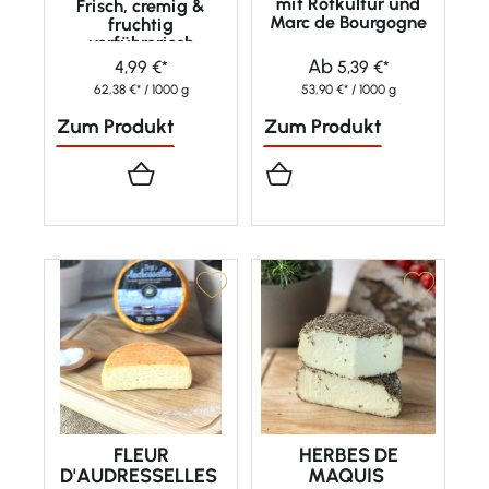
mit Rotkultur und
Frisch, cremig &
Marc de Bourgogne
fruchtig
verführerisch
Ab
4,99 €*
5,39 €*
62,38 €* / 1000 g
53,90 €* / 1000 g
Zum Produkt
Zum Produkt
FLEUR
HERBES DE
D'AUDRESSELLES
MAQUIS