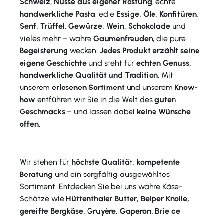
Schweiz
,
Nüsse aus eigener Röstung
, echte
handwerkliche Pasta
, edle
Essige, Öle, Konfitüren,
Senf, Trüffel, Gewürze, Wein, Schokolade
und
vieles mehr – wahre
Gaumenfreuden
, die pure
Begeisterung
wecken.
Jedes Produkt erzählt seine
eigene Geschichte
und steht für
echten Genuss,
handwerkliche Qualität und Tradition
. Mit
unserem
erlesenen Sortiment
und unserem
Know-
how
entführen wir Sie in die Welt des
guten
Geschmacks
– und lassen dabei
keine Wünsche
offen
.
Wir stehen für
höchste Qualität, kompetente
Beratung
und ein sorgfältig ausgewähltes
Sortiment. Entdecken Sie bei uns wahre Käse-
Schätze wie
Hüttenthaler Butter, Belper Knolle,
gereifte Bergkäse, Gruyère, Gaperon, Brie de