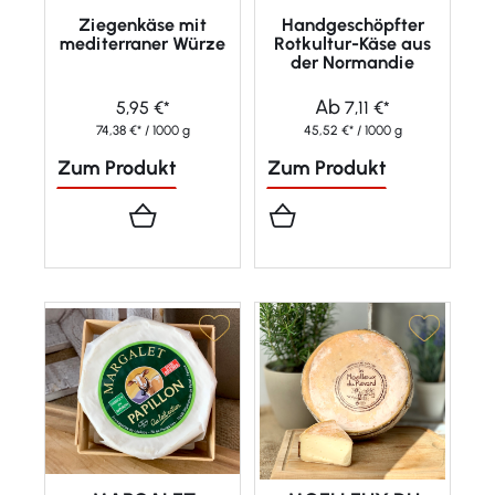
Ziegenkäse mit
Handgeschöpfter
mediterraner Würze
Rotkultur-Käse aus
der Normandie
Ab
5,95 €*
7,11 €*
74,38 €* / 1000 g
45,52 €* / 1000 g
Zum Produkt
Zum Produkt