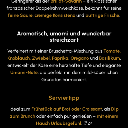
Geringerer als der
Brillat-Savarin
– ein klassischer
französischer Doppelrahmweichkäse, bekannt für seine
feine Säure
,
cremige Konsistenz
und
buttrige Frische
.
Aromatisch, umami und wunderbar
streichzart
Verfeinert mit einer Bruschetta-Mischung aus
Tomate,
Knoblauch, Zwiebel, Paprika, Oregano
und
Basilikum
,
entwickelt der Käse eine herzhafte Tiefe und elegante
Umami-Note
, die perfekt mit dem mild-säuerlichen
Grundton harmoniert.
Serviertipp
Ideal zum
Frühstück auf Brot oder Croissant
, als
Dip
zum Brunch
oder einfach pur genießen –
mit einem
Hauch Urlaubsgefühl
. 🥐🌿