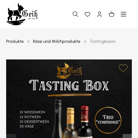
alt springen
Produkte
Käse und Milchprodukte
Tastingboxen